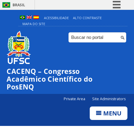
BRASIL
Simplifique!
ACESSIBILIDADE
ALTO CONTRASTE
MAPA DO SITE
Comunica BR
Participe
Acesso à informação
Legislação
Canais
CACENQ – Congresso
Acadêmico Científico do
PosENQ
Private Area
Site Administrators
MENU