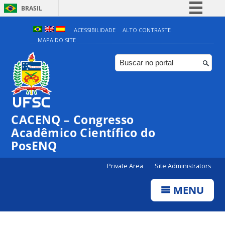
BRASIL
Simplifique!
ACESSIBILIDADE
ALTO CONTRASTE
MAPA DO SITE
Comunica BR
Participe
Acesso à informação
Legislação
Canais
CACENQ – Congresso
Acadêmico Científico do
PosENQ
Private Area
Site Administrators
MENU